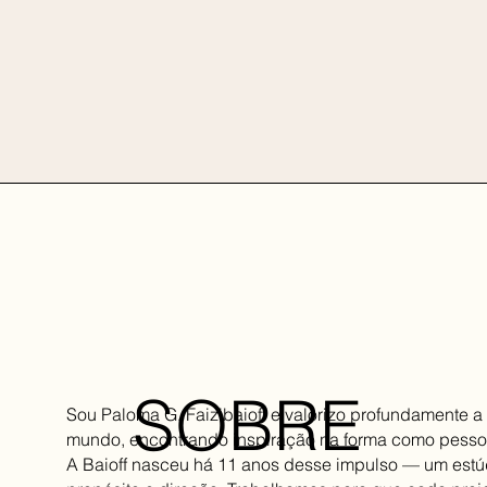
SOBRE
Sou Paloma G. Faizibaioff e valorizo profundamente 
mundo, encontrando inspiração na forma como pesso
A Baioff nasceu há 11 anos desse impulso — um est