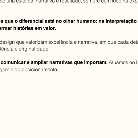
to una estética, narrativa e resultado, sempre com foco na ex
 que o diferencial está no olhar humano: na interpretação s
rmar histórias em valor.
 design que valorizam excelência e narrativa, em que cada deta
ência e originalidade.
Atuamos ao l
, comunicar e ampliar narrativas que importam.
agem e do posicionamento.