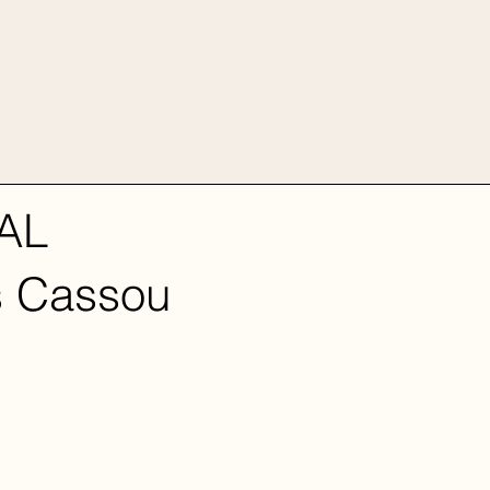
AL
ãs Cassou
BRIEF