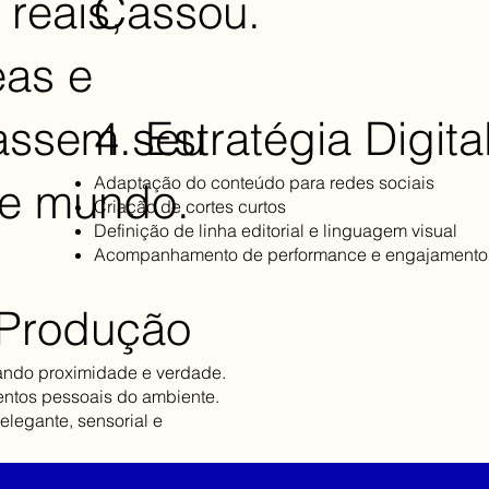
 reais,
Cassou.
eas e
assem seu
4. Estratégia Digita
Adaptação do conteúdo para redes sociais
de mundo.
Criação de cortes curtos
Definição de linha editorial e linguagem visual
Acompanhamento de performance e engajamento
 Produção
çando proximidade e verdade.
mentos pessoais do ambiente.
elegante, sensorial e