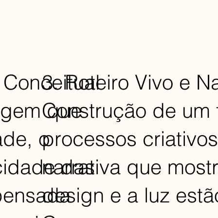
 Conceitual
3. Roteiro Vivo e N
agem que
Construção de um f
ade, o
processos criativo
icidade das
narrativa que most
 pensada
design e a luz est